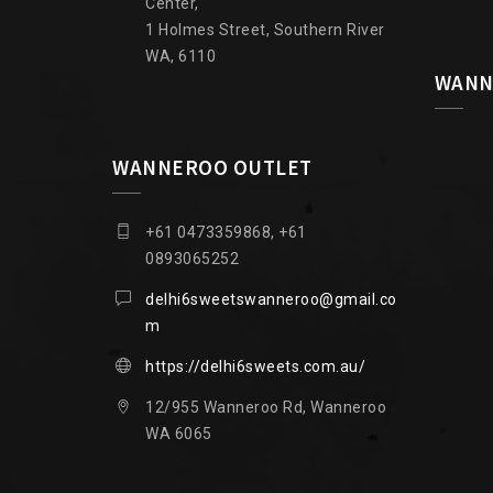
Center,
1 Holmes Street, Southern River
WA, 6110
WANN
WANNEROO OUTLET
+61 0473359868, +61
0893065252
delhi6sweetswanneroo@gmail.co
m
https://delhi6sweets.com.au/
12/955 Wanneroo Rd, Wanneroo
WA 6065