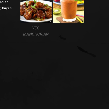
Indian
, Biryani
VEG
MANCHURIAN