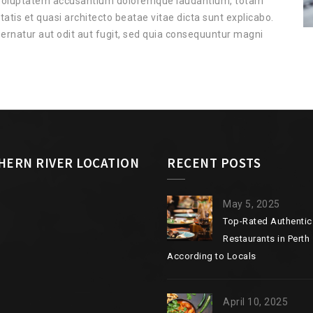
it voluptatem accusantium doloremque laudantium, totam
tatis et quasi architecto beatae vitae dicta sunt explicabo.
rnatur aut odit aut fugit, sed quia consequuntur magni
HERN RIVER LOCATION
RECENT POSTS
May 5, 2025
Top-Rated Authentic
Restaurants in Perth
According to Locals
April 10, 2025